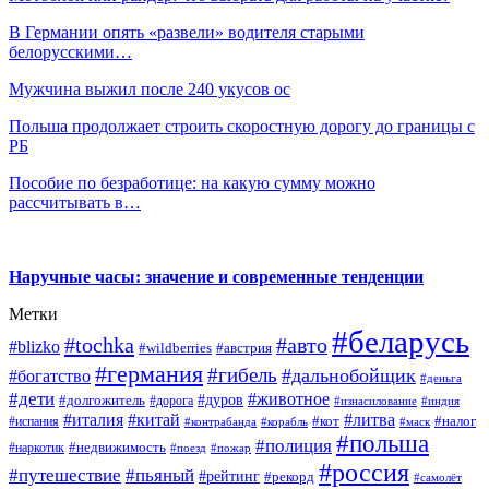
В Германии опять «развели» водителя старыми
белорусскими…
Мужчина выжил после 240 укусов ос
Польша продолжает строить скоростную дорогу до границы с
РБ
Пособие по безработице: на какую сумму можно
рассчитывать в…
Наручные часы: значение и современные тенденции
Метки
#беларусь
#tochka
#авто
#blizko
#wildberries
#австрия
#германия
#гибель
#дальнобойщик
#богатство
#деньга
#дети
#животное
#дуров
#долгожитель
#дорога
#изнасилование
#индия
#италия
#китай
#литва
#испания
#кот
#налог
#контрабанда
#корабль
#маск
#польша
#полиция
#недвижимость
#наркотик
#поезд
#пожар
#россия
#путешествие
#пьяный
#рейтинг
#рекорд
#самолёт