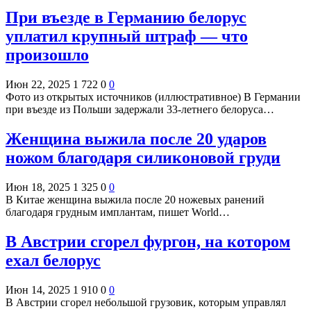
При въезде в Германию белорус
уплатил крупный штраф — что
произошло
Июн 22, 2025
1 722
0
0
Фото из открытых источников (иллюстративное) В Германии
при въезде из Польши задержали 33-летнего белоруса…
Женщина выжила после 20 ударов
ножом благодаря силиконовой груди
Июн 18, 2025
1 325
0
0
В Китае женщина выжила после 20 ножевых ранений
благодаря грудным имплантам, пишет World…
В Австрии сгорел фургон, на котором
ехал белорус
Июн 14, 2025
1 910
0
0
В Австрии сгорел небольшой грузовик, которым управлял