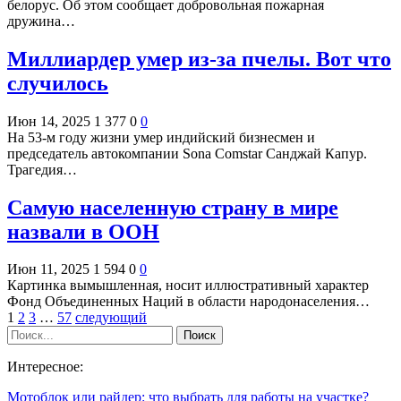
белорус. Об этом сообщает добровольная пожарная
дружина…
Миллиардер умер из-за пчелы. Вот что
случилось
Июн 14, 2025
1 377
0
0
На 53-м году жизни умер индийский бизнесмен и
председатель автокомпании Sona Comstar Санджай Капур.
Трагедия…
Самую населенную страну в мире
назвали в ООН
Июн 11, 2025
1 594
0
0
Картинка вымышленная, носит иллюстративный характер
Фонд Объединенных Наций в области народонаселения…
1
2
3
…
57
следующий
Интересное:
Мотоблок или райдер: что выбрать для работы на участке?