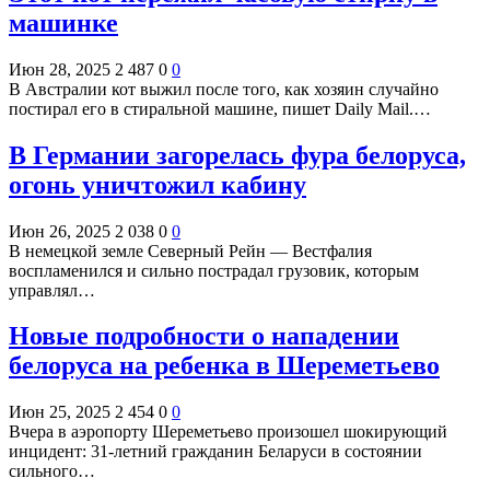
машинке
Июн 28, 2025
2 487
0
0
В Австралии кот выжил после того, как хозяин случайно
постирал его в стиральной машине, пишет Daily Mail.…
В Германии загорелась фура белоруса,
огонь уничтожил кабину
Июн 26, 2025
2 038
0
0
В немецкой земле Северный Рейн — Вестфалия
воспламенился и сильно пострадал грузовик, которым
управлял…
Новые подробности о нападении
белоруса на ребенка в Шереметьево
Июн 25, 2025
2 454
0
0
Вчера в аэропорту Шереметьево произошел шокирующий
инцидент: 31-летний гражданин Беларуси в состоянии
сильного…