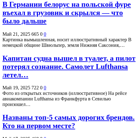
В Германии белорус на польской фуре
въехал в грузовик и скрылся — что
было дальше
Май 21, 2025
665
0
0
Картинка вымышленная, носит иллюстративный характер В
немецкой общине Швюльпер, земля Нижняя Саксония,…
Капитан судна вышел в туалет, а пилот
потерял сознание. Самолет Lufthansa
летел…
Май 19, 2025
722
0
0
Фото из открытых источников (иллюстративное) На рейсе
авиакомпании Lufthansa из Франкфурта в Севилью
произошел…
Названы топ-5 самых дорогих брендов.
Кто на первом месте?