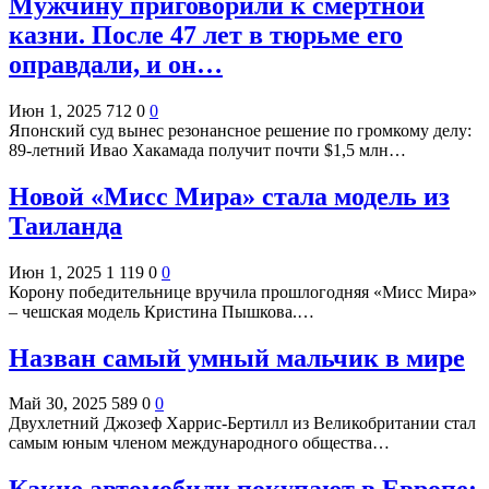
Мужчину приговорили к смертной
казни. После 47 лет в тюрьме его
оправдали, и он…
Июн 1, 2025
712
0
0
Японский суд вынес резонансное решение по громкому делу:
89-летний Ивао Хакамада получит почти $1,5 млн…
Новой «Мисс Мира» стала модель из
Таиланда
Июн 1, 2025
1 119
0
0
Корону победительнице вручила прошлогодняя «Мисс Мира»
– чешская модель Кристина Пышкова.…
Назван самый умный мальчик в мире
Май 30, 2025
589
0
0
Двухлетний Джозеф Харрис-Бертилл из Великобритании стал
самым юным членом международного общества…