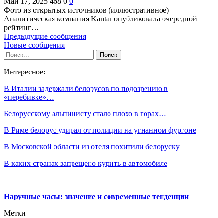
Май 17, 2025
468
0
0
Фото из открытых источников (иллюстративное)
Аналитическая компания Kantar опубликовала очередной
рейтинг…
Предыдущие сообщения
Новые сообщения
Интересное:
В Италии задержали белорусов по подозрению в
«перебивке»…
Белорусскому альпинисту стало плохо в горах…
В Риме белорус удирал от полиции на угнанном фургоне
В Московской области из отеля похитили белоруску
В каких странах запрещено курить в автомобиле
Наручные часы: значение и современные тенденции
Метки