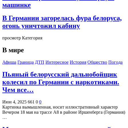
машинке
В Германии загорелась фура белоруса,
огонь уничтожил кабину
просмотр Категория
В мире
Афиша
Граница
ДТП
Интересное
История
Общество
Погода
Пьяный белорусский дальнобойщик
колесил по Германии с наркотиками.
Чем все…
Июн 4, 2025
661
0
0
Картинка вымышленная, носит иллюстративный характер
Вечером 18 мая на трассе A8 в районе Иршенберга (Германия)
…