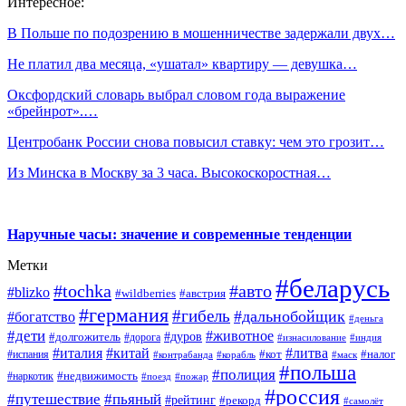
Интересное:
В Польше по подозрению в мошенничестве задержали двух…
Не платил два месяца, «ушатал» квартиру — девушка…
Оксфордский словарь выбрал словом года выражение
«брейнрот».…
Центробанк России снова повысил ставку: чем это грозит…
Из Минска в Москву за 3 часа. Высокоскоростная…
Наручные часы: значение и современные тенденции
Метки
#беларусь
#tochka
#авто
#blizko
#wildberries
#австрия
#германия
#гибель
#дальнобойщик
#богатство
#деньга
#дети
#животное
#дуров
#долгожитель
#дорога
#изнасилование
#индия
#италия
#китай
#литва
#испания
#кот
#налог
#контрабанда
#корабль
#маск
#польша
#полиция
#недвижимость
#наркотик
#поезд
#пожар
#россия
#путешествие
#пьяный
#рейтинг
#рекорд
#самолёт