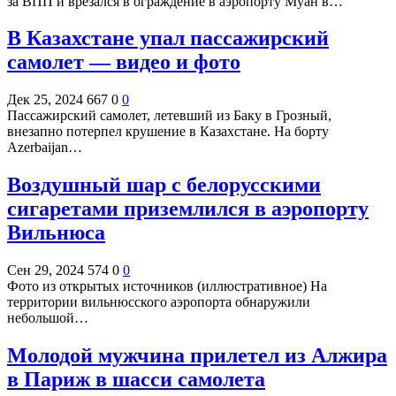
за ВПП и врезался в ограждение в аэропорту Муан в…
В Казахстане упал пассажирский
самолет — видео и фото
Дек 25, 2024
667
0
0
Пассажирский самолет, летевший из Баку в Грозный,
внезапно потерпел крушение в Казахстане. На борту
Azerbaijan…
Воздушный шар с белорусскими
сигаретами приземлился в аэропорту
Вильнюса
Сен 29, 2024
574
0
0
Фото из открытых источников (иллюстративное) На
территории вильнюсского аэропорта обнаружили
небольшой…
Молодой мужчина прилетел из Алжира
в Париж в шасси самолета