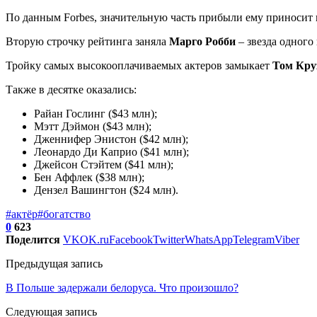
По данным Forbes, значительную часть прибыли ему приносит пр
Вторую строчку рейтинга заняла
Марго Робби
– звезда одного
Тройку самых высокооплачиваемых актеров замыкает
Том Кру
Также в десятке оказались:
Райан Гослинг ($43 млн);
Мэтт Дэймон ($43 млн);
Дженнифер Энистон ($42 млн);
Леонардо Ди Каприо ($41 млн);
Джейсон Стэйтем ($41 млн);
Бен Аффлек ($38 млн);
Дензел Вашингтон ($24 млн).
#актёр
#богатство
0
623
Поделится
VK
OK.ru
Facebook
Twitter
WhatsApp
Telegram
Viber
Предыдущая запись
В Польше задержали белоруса. Что произошло?
Следующая запись