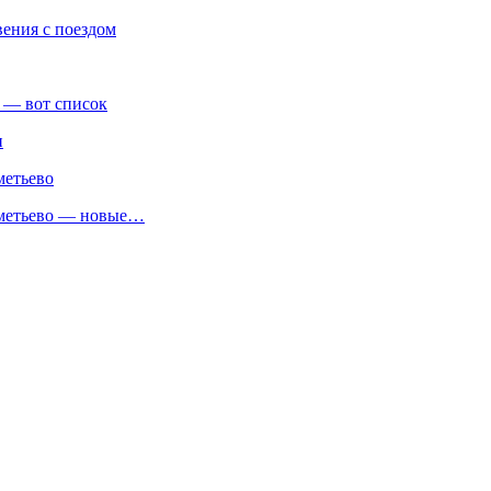
вения с поездом
 — вот список
и
метьево
реметьево — новые…