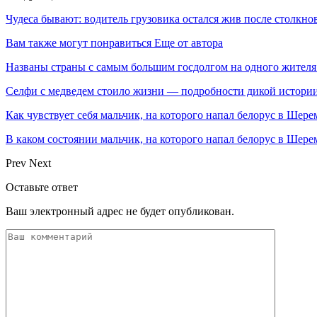
Чудеса бывают: водитель грузовика остался жив после столкно
Вам также могут понравиться
Еще от автора
Названы страны с самым большим госдолгом на одного жителя
Селфи с медведем стоило жизни — подробности дикой истори
Как чувствует себя мальчик, на которого напал белорус в Шере
В каком состоянии мальчик, на которого напал белорус в Ше
Prev
Next
Оставьте ответ
Ваш электронный адрес не будет опубликован.