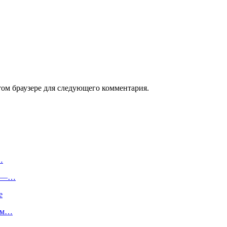
том браузере для следующего комментария.
…
м —…
е
лом…