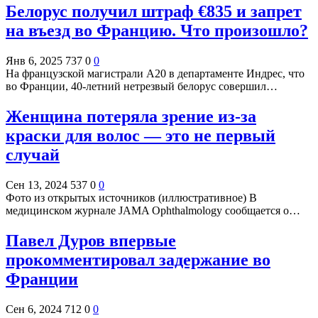
Белорус получил штраф €835 и запрет
на въезд во Францию. Что произошло?
Янв 6, 2025
737
0
0
На французской магистрали А20 в департаменте Индрес, что
во Франции, 40-летний нетрезвый белорус совершил…
Женщина потеряла зрение из-за
краски для волос — это не первый
случай
Сен 13, 2024
537
0
0
Фото из открытых источников (иллюстративное) В
медицинском журнале JAMA Ophthalmology сообщается о…
Павел Дуров впервые
прокомментировал задержание во
Франции
Сен 6, 2024
712
0
0