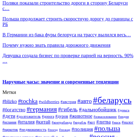
Поляки показали строительство дороги в сторону Беларуси
с…
Польша продолжает строить скоростную дорогу до границы с
РБ
В Германии из бака фуры белоруса на трассу вылился весь…
Почему нужно знать правила дорожного движения
Девушка создала бизнес по проверке парней на верность. 90%
…
Наручные часы: значение и современные тенденции
Метки
#беларусь
#tochka
#авто
#blizko
#wildberries
#австрия
#германия
#гибель
#дальнобойщик
#богатство
#деньга
#дети
#животное
#дуров
#долгожитель
#дорога
#изнасилование
#индия
#италия
#китай
#литва
#испания
#кот
#налог
#контрабанда
#корабль
#маск
#польша
#полиция
#недвижимость
#наркотик
#поезд
#пожар
#россия