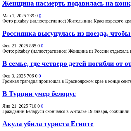
Женщина насмерть подавилась на конк
Мар 1, 2025
739
0
0
Фото pixabay (иллюстративное) Жительница Красноярского кра
Россиянка высунулась из поезда, чтоб
Фев 21, 2025
885
0
0
Фото: pixabay (иллюстративное) Женщина из России отдыхала 
В семье, где четверо детей погибли от 
Фев 3, 2025
706
0
0
Громкая трагедия произошла в Красноярском крае в конце сент
В Турции умер белорус
Янв 21, 2025
710
0
0
Гражданин Беларуси скончался в Анталье 19 января, сообщили
Акула убила туриста Египте