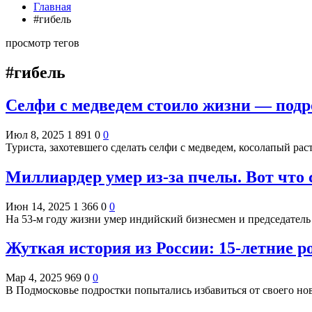
Главная
#гибель
просмотр тегов
#гибель
Селфи с медведем стоило жизни — подр
Июл 8, 2025
1 891
0
0
Туриста, захотевшего сделать селфи с медведем, косолапый рас
Миллиардер умер из-за пчелы. Вот что
Июн 14, 2025
1 366
0
0
На 53-м году жизни умер индийский бизнесмен и председател
Жуткая история из России: 15-летние р
Мар 4, 2025
969
0
0
В Подмосковье подростки попытались избавиться от своего но