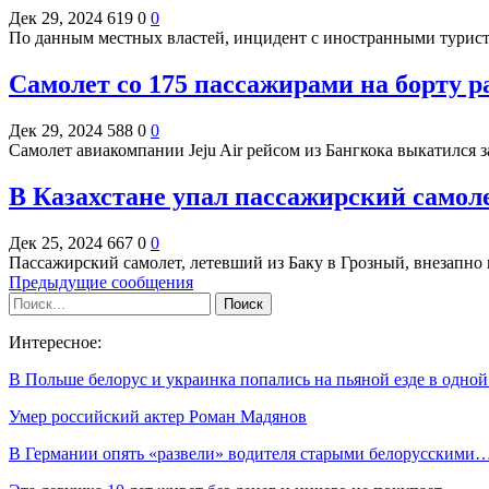
Дек 29, 2024
619
0
0
По данным местных властей, инцидент с иностранными турист
Самолет со 175 пассажирами на борту 
Дек 29, 2024
588
0
0
Самолет авиакомпании Jeju Air рейсом из Бангкока выкатился 
В Казахстане упал пассажирский самол
Дек 25, 2024
667
0
0
Пассажирский самолет, летевший из Баку в Грозный, внезапно 
Предыдущие сообщения
Интересное:
В Польше белорус и украинка попались на пьяной езде в одно
Умер российский актер Роман Мадянов
В Германии опять «развели» водителя старыми белорусскими