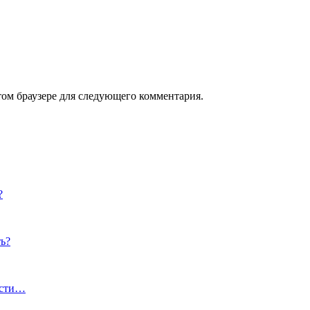
том браузере для следующего комментария.
?
ь?
ости…