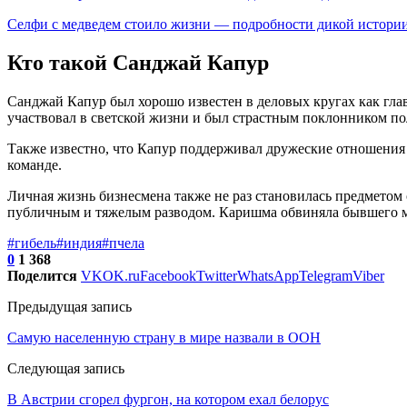
Селфи с медведем стоило жизни — подробности дикой истори
Кто такой Санджай Капур
Санджай Капур был хорошо известен в деловых кругах как гла
участвовал в светской жизни и был страстным поклонником по
Также известно, что Капур поддерживал дружеские отношения 
команде.
Личная жизнь бизнесмена также не раз становилась предметом
публичным и тяжелым разводом. Каришма обвиняла бывшего муж
#гибель
#индия
#пчела
0
1 368
Поделится
VK
OK.ru
Facebook
Twitter
WhatsApp
Telegram
Viber
Предыдущая запись
Самую населенную страну в мире назвали в ООН
Следующая запись
В Австрии сгорел фургон, на котором ехал белорус