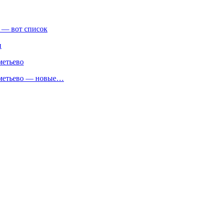
 — вот список
и
метьево
реметьево — новые…