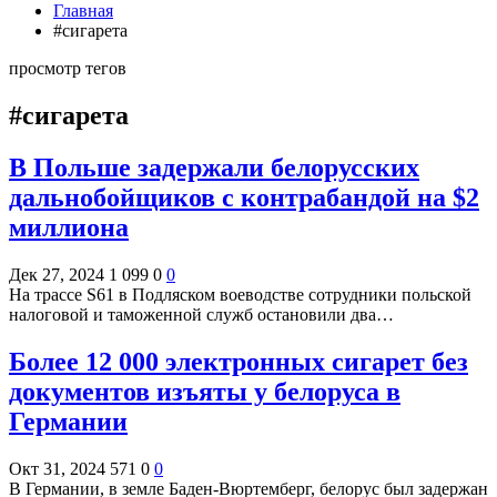
Главная
#сигарета
просмотр тегов
#сигарета
В Польше задержали белорусских
дальнобойщиков с контрабандой на $2
миллиона
Дек 27, 2024
1 099
0
0
На трассе S61 в Подляском воеводстве сотрудники польской
налоговой и таможенной служб остановили два…
Более 12 000 электронных сигарет без
документов изъяты у белоруса в
Германии
Окт 31, 2024
571
0
0
В Германии, в земле Баден-Вюртемберг, белорус был задержан