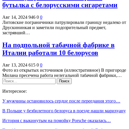
бутылка с белорусскими сигаретами
Авг 14, 2024
946
0
0
Литовские пограничники патрулировали границу недалеко от
Друскининкая и заметили подозрительный предмет,
застрявший…
На подпольной табачной фабрике в
Италии работали 10 белорусов
Авг 13, 2024
615
0
0
Фото из открытых источников (иллюстративное) В пригороде
Милана пресечена работа нелегальной табачной фабрики,…
Интересное:
У мужчины остановилось сердце после переедания этого…
В Польше у безбилетного белоруса в поезде нашли марихуану
История с выкинутым на помойку Porsche оказалась…