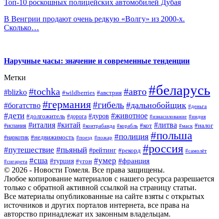
Топ-10 роскошных полицейских автомобилей Дубая
В Венгрии продают очень редкую «Волгу» из 2000-х.
Сколько…
Наручные часы: значение и современные тенденции
Метки
#беларусь
#tochka
#авто
#blizko
#wildberries
#австрия
#германия
#гибель
#дальнобойщик
#богатство
#деньга
#дети
#животное
#дуров
#долгожитель
#дорога
#изнасилование
#индия
#италия
#китай
#литва
#испания
#кот
#налог
#контрабанда
#корабль
#маск
#польша
#полиция
#недвижимость
#наркотик
#поезд
#пожар
#россия
#путешествие
#пьяный
#рейтинг
#рекорд
#самолёт
#умер
#сша
#франция
#турция
#угон
#сигарета
© 2026 - Новости Гомеля. Все права защищены.
Любое копирование материалов с нашего ресурса разрешается
только с обратной активной ссылкой на страницу статьи.
Все материалы опубликованные на сайте взяты с открытых
источников и других порталов интернета, все права на
авторство принадлежат их законным владельцам.