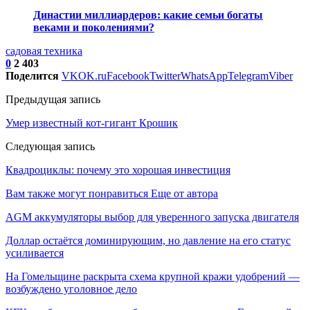
Династии миллиардеров: какие семьи богаты
веками и поколениями?
садовая техника
0
2 403
Поделится
VK
OK.ru
Facebook
Twitter
WhatsApp
Telegram
Viber
Предыдущая запись
Умер известный кот-гигант Крошик
Следующая запись
Квадроциклы: почему это хорошая инвестиция
Вам также могут понравиться
Еще от автора
AGM аккумуляторы выбор для уверенного запуска двигателя
Доллар остаётся доминирующим, но давление на его статус
усиливается
На Гомельщине раскрыта схема крупной кражи удобрений —
возбуждено уголовное дело