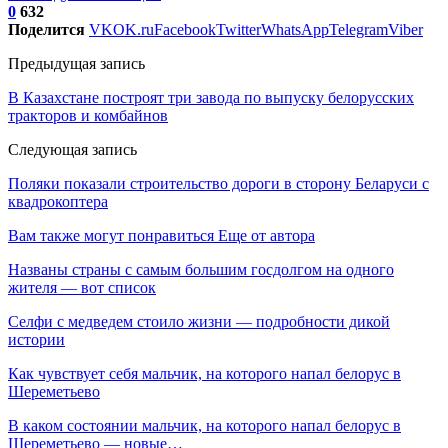
0
632
Поделится
VK
OK.ru
Facebook
Twitter
WhatsApp
Telegram
Viber
Предыдущая запись
В Казахстане построят три завода по выпуску белорусских
тракторов и комбайнов
Следующая запись
Поляки показали строительство дороги в сторону Беларуси с
квадрокоптера
Вам также могут понравиться
Еще от автора
Названы страны с самым большим госдолгом на одного
жителя — вот список
Селфи с медведем стоило жизни — подробности дикой
истории
Как чувствует себя мальчик, на которого напал белорус в
Шереметьево
В каком состоянии мальчик, на которого напал белорус в
Шереметьево — новые…