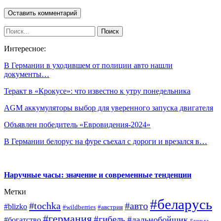
Интересное:
В Германии в уходившем от полиции авто нашли
документы…
Теракт в «Крокусе»: что известно к утру понедельника
AGM аккумуляторы выбор для уверенного запуска двигателя
Объявлен победитель «Евровидения-2024»
В Германии белорус на фуре съехал с дороги и врезался в…
Наручные часы: значение и современные тенденции
Метки
#беларусь
#tochka
#авто
#blizko
#wildberries
#австрия
#германия
#гибель
#дальнобойщик
#богатство
#деньга