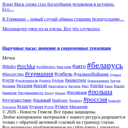
Илон Маск снова стал богатейшим человеком в истории.
Его…
В Германии – новый случай обмана старыми белорусскими…
Миллиардер умер из-за пчелы. Вот что случилось
Наручные часы: значение и современные тенденции
Метки
#беларусь
#tochka
#авто
#blizko
#wildberries
#австрия
#германия
#гибель
#дальнобойщик
#богатство
#деньга
#дети
#животное
#дуров
#долгожитель
#дорога
#изнасилование
#индия
#италия
#китай
#литва
#испания
#кот
#налог
#контрабанда
#корабль
#маск
#польша
#полиция
#недвижимость
#наркотик
#поезд
#пожар
#россия
#путешествие
#пьяный
#рейтинг
#рекорд
#самолёт
#умер
#сша
#франция
#турция
#угон
#сигарета
© 2026 - Новости Гомеля. Все права защищены.
Любое копирование материалов с нашего ресурса разрешается
только с обратной активной ссылкой на страницу статьи.
Все материалы опубликованные на сайте взяты с открытых