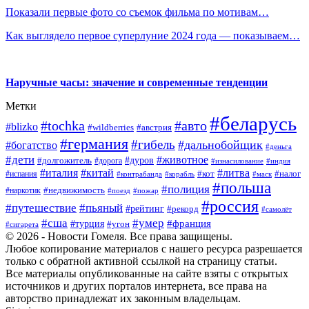
Показали первые фото со съемок фильма по мотивам…
Как выглядело первое суперлуние 2024 года — показываем…
Наручные часы: значение и современные тенденции
Метки
#беларусь
#tochka
#авто
#blizko
#wildberries
#австрия
#германия
#гибель
#дальнобойщик
#богатство
#деньга
#дети
#животное
#дуров
#долгожитель
#дорога
#изнасилование
#индия
#италия
#китай
#литва
#испания
#кот
#налог
#контрабанда
#корабль
#маск
#польша
#полиция
#недвижимость
#наркотик
#поезд
#пожар
#россия
#путешествие
#пьяный
#рейтинг
#рекорд
#самолёт
#умер
#сша
#франция
#турция
#угон
#сигарета
© 2026 - Новости Гомеля. Все права защищены.
Любое копирование материалов с нашего ресурса разрешается
только с обратной активной ссылкой на страницу статьи.
Все материалы опубликованные на сайте взяты с открытых
источников и других порталов интернета, все права на
авторство принадлежат их законным владельцам.