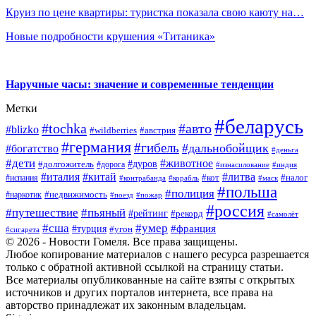
Круиз по цене квартиры: туристка показала свою каюту на…
Новые подробности крушения «Титаника»
Наручные часы: значение и современные тенденции
Метки
#беларусь
#tochka
#авто
#blizko
#wildberries
#австрия
#германия
#гибель
#дальнобойщик
#богатство
#деньга
#дети
#животное
#дуров
#долгожитель
#дорога
#изнасилование
#индия
#италия
#китай
#литва
#испания
#кот
#налог
#контрабанда
#корабль
#маск
#польша
#полиция
#недвижимость
#наркотик
#поезд
#пожар
#россия
#путешествие
#пьяный
#рейтинг
#рекорд
#самолёт
#умер
#сша
#франция
#турция
#угон
#сигарета
© 2026 - Новости Гомеля. Все права защищены.
Любое копирование материалов с нашего ресурса разрешается
только с обратной активной ссылкой на страницу статьи.
Все материалы опубликованные на сайте взяты с открытых
источников и других порталов интернета, все права на
авторство принадлежат их законным владельцам.