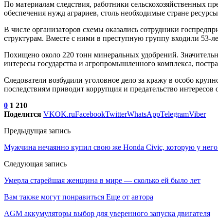
По материалам следствия, работники сельскохозяйственных п
обеспечения нужд аграриев, столь необходимые стране ресурс
В числе организаторов схемы оказались сотрудники госпредп
структурам. Вместе с ними в преступную группу входили 53-л
Похищено около 220 тонн минеральных удобрений. Значительна
интересы государства и агропромышленного комплекса, постра
Следователи возбудили уголовное дело за кражу в особо крупн
последствиям приводит коррупция и предательство интересов 
0
1 210
Поделится
VK
OK.ru
Facebook
Twitter
WhatsApp
Telegram
Viber
Предыдущая запись
Мужчина нечаянно купил свою же Honda Civic, которую у него
Следующая запись
Умерла старейшая женщина в мире — сколько ей было лет
Вам также могут понравиться
Еще от автора
AGM аккумуляторы выбор для уверенного запуска двигателя