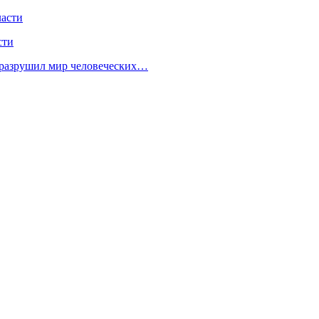
ласти
сти
 разрушил мир человеческих…