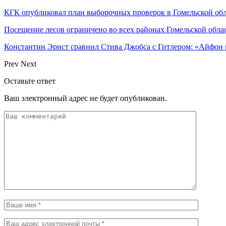
КГК опубликовал план выборочных проверок в Гомельской об
Посещение лесов ограничено во всех районах Гомельской обла
Константин Эрнст сравнил Стива Джобса с Гитлером: «Айфон
Prev
Next
Оставьте ответ
Ваш электронный адрес не будет опубликован.