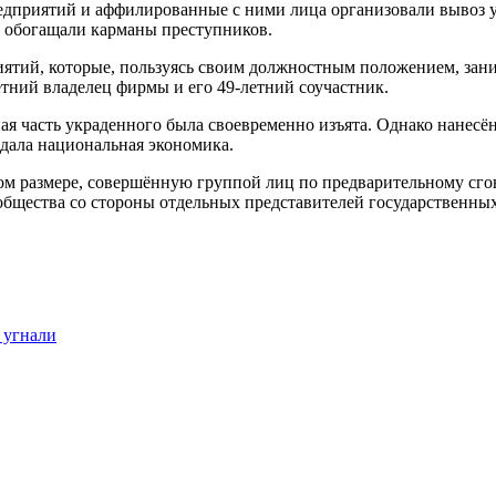
редприятий и аффилированные с ними лица организовали вывоз 
ы обогащали карманы преступников.
риятий, которые, пользуясь своим должностным положением, за
етний владелец фирмы и его 49-летний соучастник.
я часть украденного была своевременно изъята. Однако нанесё
дала национальная экономика.
ом размере, совершённую группой лиц по предварительному сгов
общества со стороны отдельных представителей государственных
 угнали