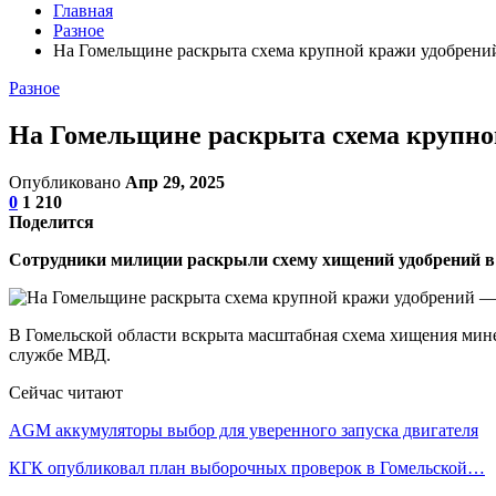
Главная
Разное
На Гомельщине раскрыта схема крупной кражи удобрени
Разное
На Гомельщине раскрыта схема крупной
Опубликовано
Апр 29, 2025
0
1 210
Поделится
Сотрудники милиции раскрыли схему хищений удобрений в 
В Гомельской области вскрыта масштабная схема хищения мине
службе МВД.
Сейчас читают
AGM аккумуляторы выбор для уверенного запуска двигателя
КГК опубликовал план выборочных проверок в Гомельской…