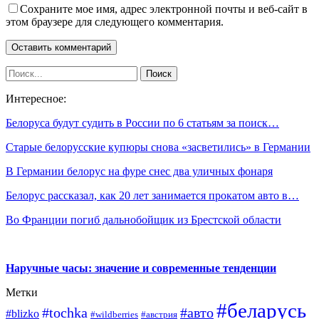
Сохраните мое имя, адрес электронной почты и веб-сайт в
этом браузере для следующего комментария.
Интересное:
Белоруса будут судить в России по 6 статьям за поиск…
Старые белорусские купюры снова «засветились» в Германии
В Германии белорус на фуре снес два уличных фонаря
Белорус рассказал, как 20 лет занимается прокатом авто в…
Во Франции погиб дальнобойщик из Брестской области
Наручные часы: значение и современные тенденции
Метки
#беларусь
#tochka
#авто
#blizko
#wildberries
#австрия