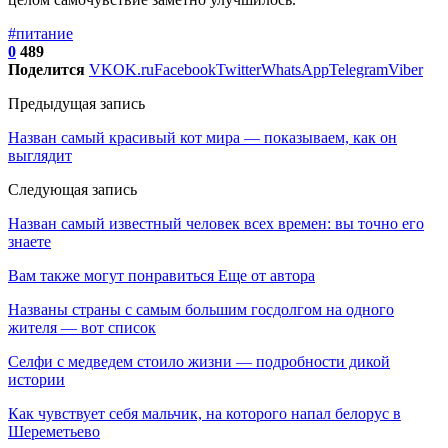
#питание
0
489
Поделится
VK
OK.ru
Facebook
Twitter
WhatsApp
Telegram
Viber
Предыдущая запись
Назван самый красивый кот мира — показываем, как он
выглядит
Следующая запись
Назван самый известный человек всех времен: вы точно его
знаете
Вам также могут понравиться
Еще от автора
Названы страны с самым большим госдолгом на одного
жителя — вот список
Селфи с медведем стоило жизни — подробности дикой
истории
Как чувствует себя мальчик, на которого напал белорус в
Шереметьево