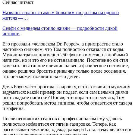
Сейчас читают
Названы страны с самым большим госдолгом на одного
жителя —…
Селфи с медведем стоило жизни — подробности дикой
истории
Его прозвали «человеком Dr. Pepper», а пристрастие стало
настолько сильным, что Том полностью отказался от воды.
Мужчина тратил примерно 250 фунтов в месяц на любимый
напиток, но и это его не останавливало. Постепенно он стал
замечать негативное влияние на вес и физическое состояние,
однако решился бросить привычку только после осознания,
что она может повлиять на его детей.
Дочь Боуи часто просила газировку, и это заставило мужчину
задуматься: какой пример он подает, если сам целыми днями
пьет сладкие напитки? Поняв, что пора что-то менять, Том
решил попробовать метод гипноза, чтобы отказаться от сахара
и кофеина.
После нескольких сеансов с профессионалом ему удалось
полностью избавиться от тяги к газировке. Теперь, как
рассказывает мужчина, одежда размера L стала ему велика и в
целом самочувствие заметно улучшилось.