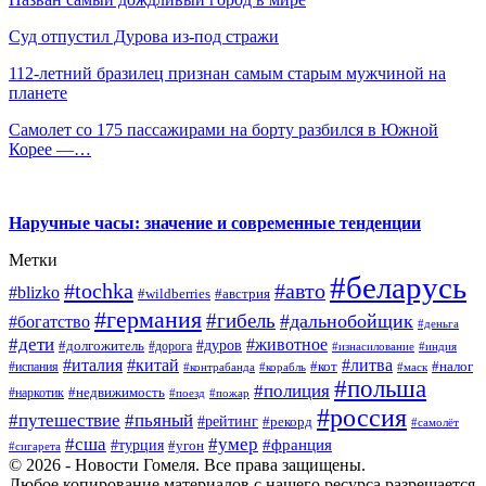
Суд отпустил Дурова из-под стражи
112-летний бразилец признан самым старым мужчиной на
планете
Самолет со 175 пассажирами на борту разбился в Южной
Корее —…
Наручные часы: значение и современные тенденции
Метки
#беларусь
#tochka
#авто
#blizko
#wildberries
#австрия
#германия
#гибель
#дальнобойщик
#богатство
#деньга
#дети
#животное
#дуров
#долгожитель
#дорога
#изнасилование
#индия
#италия
#китай
#литва
#испания
#кот
#налог
#контрабанда
#корабль
#маск
#польша
#полиция
#недвижимость
#наркотик
#поезд
#пожар
#россия
#путешествие
#пьяный
#рейтинг
#рекорд
#самолёт
#умер
#сша
#франция
#турция
#угон
#сигарета
© 2026 - Новости Гомеля. Все права защищены.
Любое копирование материалов с нашего ресурса разрешается