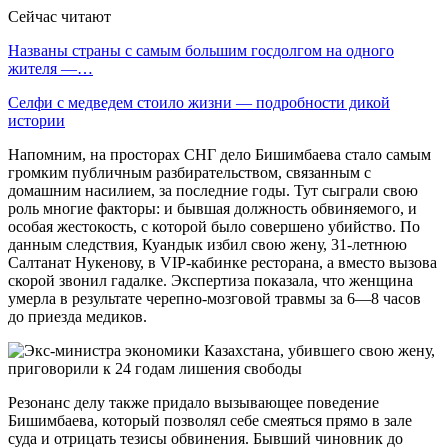
Сейчас читают
Названы страны с самым большим госдолгом на одного
жителя —…
Селфи с медведем стоило жизни — подробности дикой
истории
Напомним, на просторах СНГ дело Бишимбаева стало самым
громким публичным разбирательством, связанным с
домашним насилием, за последние годы. Тут сыграли свою
роль многие факторы: и бывшая должность обвиняемого, и
особая жестокость, с которой было совершено убийство. По
данным следствия, Куандык избил свою жену, 31-летнюю
Салтанат Нукенову, в VIP-кабинке ресторана, а вместо вызова
скорой звонил гадалке. Экспертиза показала, что женщина
умерла в результате черепно-мозговой травмы за 6—8 часов
до приезда медиков.
Резонанс делу также придало вызывающее поведение
Бишимбаева, который позволял себе смеяться прямо в зале
суда и отрицать тезисы обвинения. Бывший чиновник до