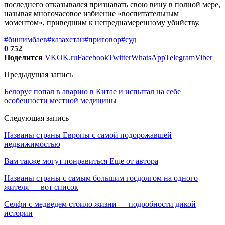
последнего отказывался признавать свою вину в полной мере,
называя многочасовое избиение «воспитательным
моментом», приведшим к непреднамеренному убийству.
#бишимбаев
#казахстан
#приговор
#суд
0
752
Поделится
VK
OK.ru
Facebook
Twitter
WhatsApp
Telegram
Viber
Предыдущая запись
Белорус попал в аварию в Китае и испытал на себе
особенности местной медицины
Следующая запись
Названы страны Европы с самой подорожавшей
недвижимостью
Вам также могут понравиться
Еще от автора
Названы страны с самым большим госдолгом на одного
жителя — вот список
Селфи с медведем стоило жизни — подробности дикой
истории