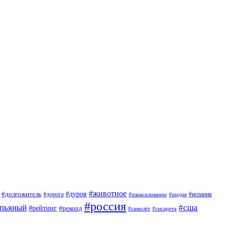
#животное
#дуров
#долгожитель
#дорога
#испания
#изнасилование
#индия
#россия
пьяный
#сша
#рейтинг
#рекорд
#сигарета
#самолёт