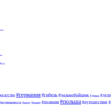
у…
ю…
ть…
#германия
#гибель
#дальнобойщик
богатство
#дети
#деньга
#польша
#полиция
#путешествие
#
#недвижимость
#поезд
#пожар