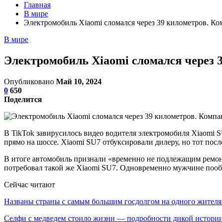
Главная
В мире
Электромобиль Xiaomi сломался через 39 километров. К
В мире
Электромобиль Xiaomi сломался через 
Опубликовано
Май 10, 2024
0
650
Поделится
В TikTok завирусилось видео водителя электромобиля Xiaomi S
прямо на шоссе. Xiaomi SU7 отбуксировали дилеру, но тот пос
В итоге автомобиль признали «временно не подлежащим ремонт
потребовал такой же Xiaomi SU7. Одновременно мужчине пообе
Сейчас читают
Названы страны с самым большим госдолгом на одного жите
Селфи с медведем стоило жизни — подробности дикой истори