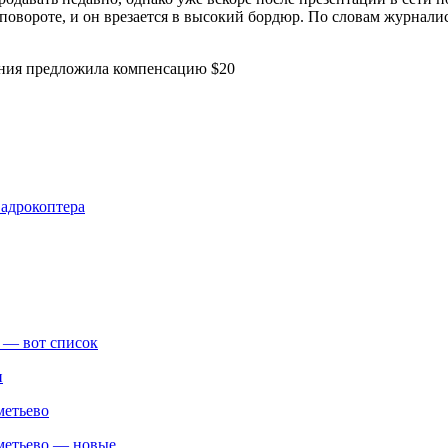
повороте, и он врезается в высокий бордюр. По словам журналис
вадрокоптера
 — вот список
и
метьево
реметьево — новые…