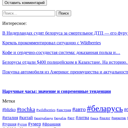
Интересное:
В Нидерландах судят белоруса за смертельное ДТП — его фур
Кремль прокомментировал ситуацию с Wildberries
Кофе и сердечно-сосудистая система: доказанная польза и…
Белорусы отдали $400 полицейским в Казахстане. На истори
Покупка автомобиля из Америки: преимущества и актуальнос
Наручные часы: значение и современные тенденции
Метки
#беларусь
#tochka
#авто
#blizko
#
#wildberries
#австрия
#италия
#китай
#литва
#кот
#налог
#наркотик
#контрабанда
#корабль
#маск
#умер
#франция
#турция
#угон