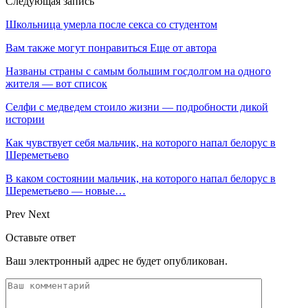
Следующая запись
Школьница умерла после секса со студентом
Вам также могут понравиться
Еще от автора
Названы страны с самым большим госдолгом на одного
жителя — вот список
Селфи с медведем стоило жизни — подробности дикой
истории
Как чувствует себя мальчик, на которого напал белорус в
Шереметьево
В каком состоянии мальчик, на которого напал белорус в
Шереметьево — новые…
Prev
Next
Оставьте ответ
Ваш электронный адрес не будет опубликован.