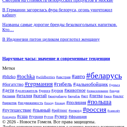
Смотрим на стоимость белорусских продуктов в Москве
В Германии загорелась фура белоруса, огонь уничтожил
кабину
Названы самые дорогие бренды безалкогольных напитков.
Кто…
В Индонезии питон целиком проглотил женщину
Наручные часы: значение и современные тенденции
Метки
#беларусь
#tochka
#авто
#blizko
#wildberries
#австрия
#германия
#гибель
#дальнобойщик
#богатство
#деньга
#дети
#животное
#дуров
#долгожитель
#дорога
#изнасилование
#индия
#италия
#китай
#литва
#испания
#кот
#налог
#контрабанда
#корабль
#маск
#польша
#полиция
#недвижимость
#наркотик
#поезд
#пожар
#россия
#путешествие
#пьяный
#рейтинг
#рекорд
#самолёт
#умер
#сша
#франция
#турция
#угон
#сигарета
© 2026 - Новости Гомеля. Все права защищены.
Любое копирование материалов с нашего ресурса разрешается