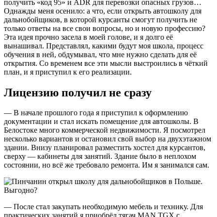
получить «код 95» и ADR для перевозки опасных грузов…
Однажды меня осенило: а что, если открыть автошколу для
дальнобойщиков, в которой курсанты смогут получить не
только ответы на все свои вопросы, но и новую профессию?
Эта идея прочно засела в моей голове, и я долго её
вынашивал. Представлял, какими будут моя школа, процесс
обучения в ней, обдумывал, что мне нужно сделать для её
открытия. Со временем все эти мысли выстроились в чёткий
план, и я приступил к его реализации.
Лицензию получил не сразу
— В начале прошлого года я приступил к оформлению
документации и стал искать помещение для автошколы. В
Белостоке много коммерческой недвижимости. Я посмотрел
несколько вариантов и остановил свой выбор на двухэтажном
здании. Внизу планировал разместить хостел для курсантов,
сверху — кабинеты для занятий. Здание было в неплохом
состоянии, но всё же требовало ремонта. Им я занимался сам.
— После стал закупать необходимую мебель и технику. Для
практических занятий я приобрёл тягач MAN TGX c