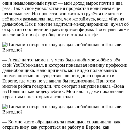
один немаловажный пункт — мой доход вырос почти в два
раза. Так в своё удовольствие я проработал водителем ещё
несколько лет. Но провести всю жизнь за рулём я не хотел и
всё время размышлял над тем, чем же займусь, когда уйду из
дальнобоя. Как и многие водители-международники, думал об
открытии собственной транспортной фирмы. Посещали также
мысли войти в сферу общепита и открыть кафе.
— А ещё на тот момент у меня было любимое хобби: я вёл
свой YouTube-канал, в котором показывал изнанку профессии
дальнобойщика. Надо признать, мои видео пользовались
популярностью: не существовало ни одного паркинга в
Европе, где меня не узнавали бы подписчики. При этом
многие ребята говорили, что смотрят выпуски канала «Вова
из Польши» как видеоучебник. Мои влоги даже показывали
курсантам в некоторых автошколах.
— Ко мне часто обращались за помощью, спрашивали, как
открыть визу, как устроиться на работу в Европе, как