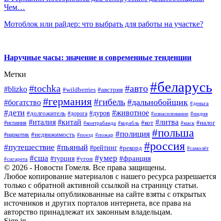
Чем…
Мотоблок или райдер: что выбрать для работы на участке?
Наручные часы: значение и современные тенденции
Метки
#беларусь
#tochka
#авто
#blizko
#wildberries
#австрия
#германия
#гибель
#дальнобойщик
#богатство
#деньга
#дети
#животное
#дуров
#долгожитель
#дорога
#изнасилование
#индия
#италия
#китай
#литва
#испания
#кот
#налог
#контрабанда
#корабль
#маск
#польша
#полиция
#недвижимость
#наркотик
#поезд
#пожар
#россия
#путешествие
#пьяный
#рейтинг
#рекорд
#самолёт
#умер
#сша
#франция
#турция
#угон
#сигарета
© 2026 - Новости Гомеля. Все права защищены.
Любое копирование материалов с нашего ресурса разрешается
только с обратной активной ссылкой на страницу статьи.
Все материалы опубликованные на сайте взяты с открытых
источников и других порталов интернета, все права на
авторство принадлежат их законным владельцам.
Sign in