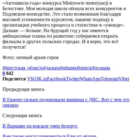
«Автошкола года» конкурса Mistrzowie motoryzacji в
Белостоке. Моя молодая школа обошла всех конкурентов в
Подляском воеводстве. Это стало возможным благодаря
высокой успеваемости курсантов, нашему подходу к
организации учебного процесса и статистике в «ужонде».
Дальше — больше. На будущий год у нас имеются
амбициозные планы по развитию: собираемся открыть
филиалы в других польских городах. И я верю, что всё
получится!
Фото: личный архив героя
#брестская_область
#дальнобойщик
#пинск
#польша
0
842
Поделится
VK
OK.ru
Facebook
Twitter
WhatsApp
Telegram
Viber
Предыдущая запись
В Европе сильно подорожали машины с ДВС. Вот с чем это
связано
Следующая запись
В Варшаве на вокзале умер белорус
Вам также могут понравиться
Еще от автора