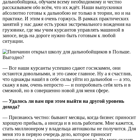
дальнобойщика, обучаем всему необходимому и честно
рассказываем обо всём, что их ждёт. Наши выпускники
абсолютно готовы к дальнобою не только в теории, но и на
практике. И этим я очень горжусь. В рамках практических
занятий у нас даже есть уроки экстремального вождения на
грузовике, где мы учим курсантов управлять машиной в
заносе, ведь на дороге нужно быть готовым к любой
ситуации.
— Все наши курсанты успешно сдают госэкзамен, они
остаются довольными, и это самое главное. Ну а я счастлив,
что однажды нашёл в себе силы уйти из дальнобоя — а это,
скажу я вам, очень непросто — и попробовать себя хоть и в
смежной, но в совершенно новой для меня сфере.
— Удалось ли вам при этом выйти на другой уровень
дохода?
— Признаюсь честно: бывают месяцы, когда бизнес приносит
хорошую прибыль, а иногда и в ноль работаем. Мне кажется,
стать миллионером у владельца автошколы не получится. Для
меня это в первую очередь дело, которое приносит
удовольствие, а уже потом источник дохода. Но могу сказать,