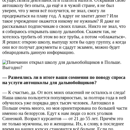
осуществлять деятельность и платить налоги. Открывая свою
автошколу без опыта, да ещё и в чужой стране, я не был
уверен, что у меня всё получится, не знал, смогу ли
продержаться на плаву год. А вдруг не хватит денег? Или
такое учреждение окажется никому не нужным? Я даже не
рассказывал подписчикам о своих планах. Никто не знал, что
я собираюсь открывать школу дальнобоя. Скажем так, не
хотелось трубить об этом во все трубы, а потом «облажаться».
Я решил: открою школу, выпущу хотя бы одну группу, а когда
они все получат документы и сдадут экзамен, можно будет
обнародовать данную информацию.
— Развеялись ли в итоге ваши сомнения по поводу спроса
на услуги автошколы для дальнобойщиков?
— К счастью, да. От всех моих опасений не осталось и следа!
Наша школа пользуется популярностью, за полтора года в ней
обучилось уже порядка двух тысяч человек. Автошкол в
Польше очень много, но моя ориентирована по большей части
именно на белорусов. Едут к нам люди со всех уголков
Синеокой. Возраст курсантов — от 21 до 55 лет. Причём это
не только мужчины, но и женщины. Их, к слову, в последнее
время на наших курсах становится всё больше. Если по