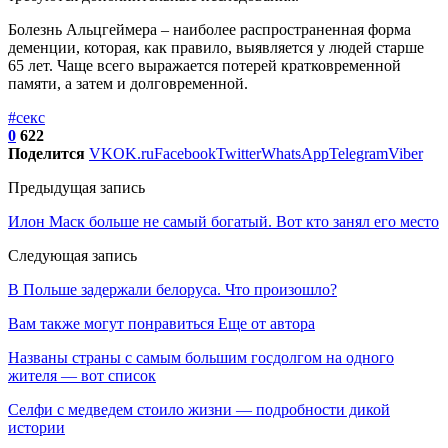
Болезнь Альцгеймера – наиболее распространенная форма
деменции, которая, как правило, выявляется у людей старше
65 лет. Чаще всего выражается потерей кратковременной
памяти, а затем и долговременной.
#секс
0
622
Поделится
VK
OK.ru
Facebook
Twitter
WhatsApp
Telegram
Viber
Предыдущая запись
Илон Маск больше не самый богатый. Вот кто занял его место
Следующая запись
В Польше задержали белоруса. Что произошло?
Вам также могут понравиться
Еще от автора
Названы страны с самым большим госдолгом на одного
жителя — вот список
Селфи с медведем стоило жизни — подробности дикой
истории