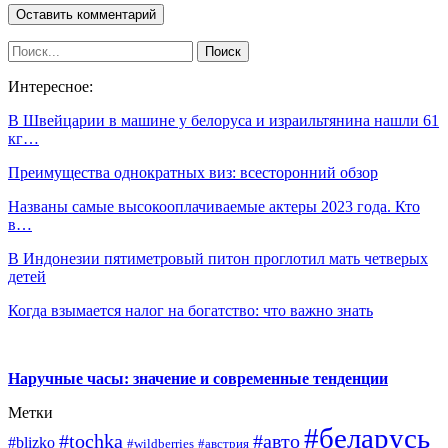
Интересное:
В Швейцарии в машине у белоруса и израильтянина нашли 61
кг…
Преимущества однократных виз: всесторонний обзор
Названы самые высокооплачиваемые актеры 2023 года. Кто
в…
В Индонезии пятиметровый питон проглотил мать четверых
детей
Когда взымается налог на богатство: что важно знать
Наручные часы: значение и современные тенденции
Метки
#беларусь
#tochka
#авто
#blizko
#wildberries
#австрия