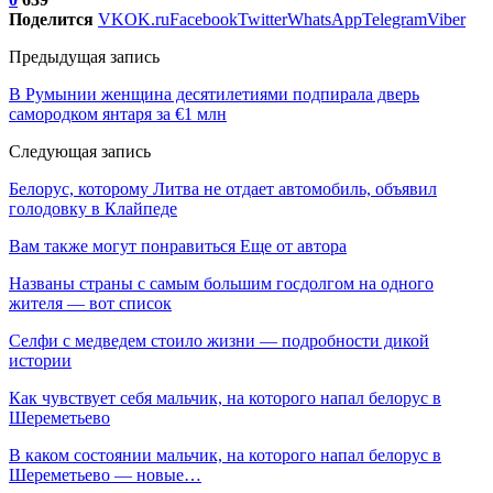
Поделится
VK
OK.ru
Facebook
Twitter
WhatsApp
Telegram
Viber
Предыдущая запись
В Румынии женщина десятилетиями подпирала дверь
самородком янтаря за €1 млн
Следующая запись
Белорус, которому Литва не отдает автомобиль, объявил
голодовку в Клайпеде
Вам также могут понравиться
Еще от автора
Названы страны с самым большим госдолгом на одного
жителя — вот список
Селфи с медведем стоило жизни — подробности дикой
истории
Как чувствует себя мальчик, на которого напал белорус в
Шереметьево
В каком состоянии мальчик, на которого напал белорус в
Шереметьево — новые…