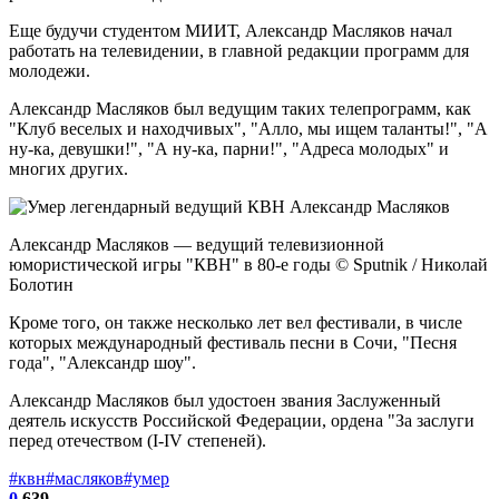
Еще будучи студентом МИИТ, Александр Масляков начал
работать на телевидении, в главной редакции программ для
молодежи.
Александр Масляков был ведущим таких телепрограмм, как
"Клуб веселых и находчивых", "Алло, мы ищем таланты!", "А
ну-ка, девушки!", "А ну-ка, парни!", "Адреса молодых" и
многих других.
Александр Масляков — ведущий телевизионной
юмористической игры "КВН" в 80-е годы © Sputnik / Николай
Болотин
Кроме того, он также несколько лет вел фестивали, в числе
которых международный фестиваль песни в Сочи, "Песня
года", "Александр шоу".
Александр Масляков был удостоен звания Заслуженный
деятель искусств Российской Федерации, ордена "За заслуги
перед отечеством (I-IV степеней).
#квн
#масляков
#умер
0
639