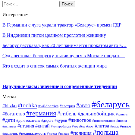
Интересное:
В Германии с луга украли трактор «Беларус» времен ГДР
В Индонезии питон целиком проглотил женщину
Белорус рассказал, как 20 лет занимается прокатом авто в…
Суд арестовал белоруску, пытавшуюся в Москве продать…
Кто входит в список самых богатых женщин мира
Наручные часы: значение и современные тенденции
Метки
#беларусь
#tochka
#авто
#blizko
#wildberries
#австрия
#германия
#гибель
#дальнобойщик
#богатство
#деньга
#дети
#животное
#дуров
#долгожитель
#дорога
#изнасилование
#индия
#италия
#китай
#литва
#испания
#кот
#налог
#контрабанда
#корабль
#маск
#польша
#полиция
#недвижимость
#наркотик
#поезд
#пожар