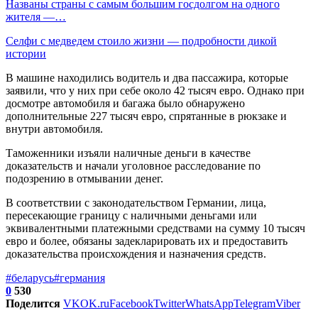
Названы страны с самым большим госдолгом на одного
жителя —…
Селфи с медведем стоило жизни — подробности дикой
истории
В машине находились водитель и два пассажира, которые
заявили, что у них при себе около 42 тысяч евро. Однако при
досмотре автомобиля и багажа было обнаружено
дополнительные 227 тысяч евро, спрятанные в рюкзаке и
внутри автомобиля.
Таможенники изъяли наличные деньги в качестве
доказательств и начали уголовное расследование по
подозрению в отмывании денег.
В соответствии с законодательством Германии, лица,
пересекающие границу с наличными деньгами или
эквивалентными платежными средствами на сумму 10 тысяч
евро и более, обязаны задекларировать их и предоставить
доказательства происхождения и назначения средств.
#беларусь
#германия
0
530
Поделится
VK
OK.ru
Facebook
Twitter
WhatsApp
Telegram
Viber