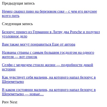
Предыдущая запись
Немец сварил пиво на березовом соке – с чем его вкуснее
всего пить
Следующая запись
Белорус привез из Германии в Литву два Porsche и получил
уголовное дело
Вам также могут понравиться
Еще от автора
Названы страны с самым большим госдолгом на одного
жителя — вот список
Селфи с медведем стоило жизни — подробности дикой
истории
Как чувствует себя мальчик, на которого напал белорус в
Шереметьево
В каком состоянии мальчик, на которого напал белорус в
Шереметьево — новые…
Prev
Next