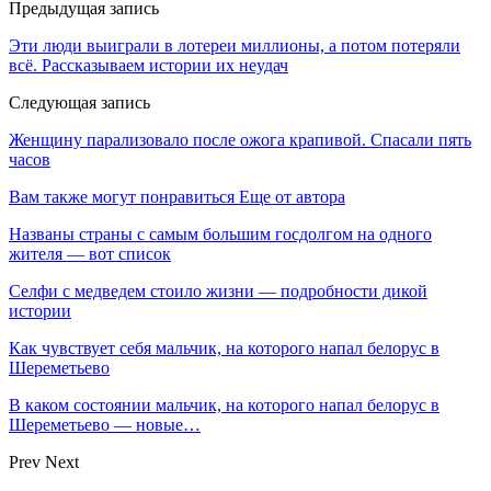
Предыдущая запись
Эти люди выиграли в лотереи миллионы, а потом потеряли
всё. Рассказываем истории их неудач
Следующая запись
Женщину парализовало после ожога крапивой. Спасали пять
часов
Вам также могут понравиться
Еще от автора
Названы страны с самым большим госдолгом на одного
жителя — вот список
Селфи с медведем стоило жизни — подробности дикой
истории
Как чувствует себя мальчик, на которого напал белорус в
Шереметьево
В каком состоянии мальчик, на которого напал белорус в
Шереметьево — новые…
Prev
Next