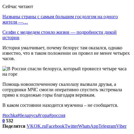
Сейчас читают
Названы страны с самым большим госдолгом на одного
жителя —…
Селфи с медведем стоило жизни — подробности дикой
истории
История умалчивает, почему белорус там оказался, однако
известно, что в таком положении он провел не менее четырех
часов.
Помощь новоиспеченному скалолазу вызвали друзья, а
сотрудники МЧС смогли оперативно спустить экстремала
прямо к подножью горы благодаря веревкам.
В каком состоянии находится мужчина – не сообщается.
#tochka
#беларусь
#гора
#россия
0
532
Поделится
VK
OK.ru
Facebook
Twitter
WhatsApp
Telegram
Viber