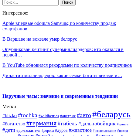
Интересное:
Apple впервые обошла Samsung по количеству продаж
смартфонов
В Варшаве на вокзале умер белорус
Опубликован рейтинг супермиллиардеров: кто оказался в
первой…
В YouTube обновился рекордсмен по количеству подписчиков
Династии миллиардеров: какие семьи богаты веками и…
Наручные часы: значение и современные тенденции
Метки
#беларусь
#tochka
#авто
#blizko
#wildberries
#австрия
#германия
#гибель
#дальнобойщик
#богатство
#деньга
#дети
#животное
#дуров
#долгожитель
#дорога
#изнасилование
#индия
#италия
#китай
#литва