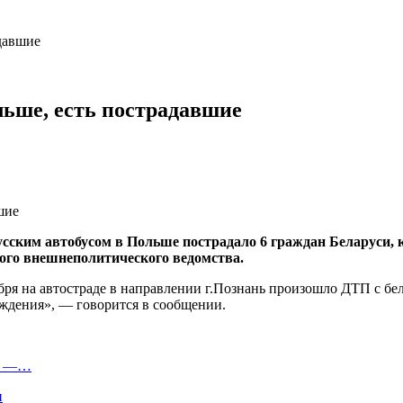
давшие
льше, есть пострадавшие
усским автобусом в Польше пострадало 6 граждан Беларуси,
ого внешнеполитического ведомства.
я на автостраде в направлении г.Познань произошло ДТП с бело
еждения», — говорится в сообщении.
ля —…
и