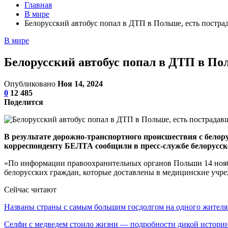
Главная
В мире
Белорусский автобус попал в ДТП в Польше, есть постра
В мире
Белорусский автобус попал в ДТП в По
Опубликовано
Ноя 14, 2024
0
12 485
Поделится
В результате дорожно-транспортного происшествия с белор
корреспонденту БЕЛТА сообщили в пресс-службе белорусск
«По информации правоохранительных органов Польши 14 ноябр
белорусских граждан, которые доставлены в медицинские учр
Сейчас читают
Названы страны с самым большим госдолгом на одного жите
Селфи с медведем стоило жизни — подробности дикой истори