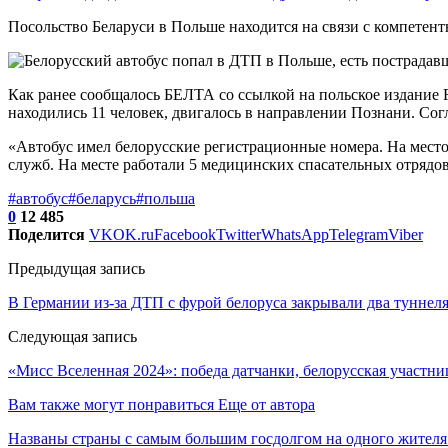
Посольство Беларуси в Польше находится на связи с компетент
Как ранее сообщалось БЕЛТА со ссылкой на польское издание F
находились 11 человек, двигалось в направлении Познани. Сог
«Автобус имел белорусские регистрационные номера. На мест
служб. На месте работали 5 медицинских спасательных отрядов
#автобус
#беларусь
#польша
0
12 485
Поделится
VK
OK.ru
Facebook
Twitter
WhatsApp
Telegram
Viber
Предыдущая запись
В Германии из-за ДТП с фурой белоруса закрывали два туннел
Следующая запись
«Мисс Вселенная 2024»: победа датчанки, белорусская участни
Вам также могут понравиться
Еще от автора
Названы страны с самым большим госдолгом на одного жителя