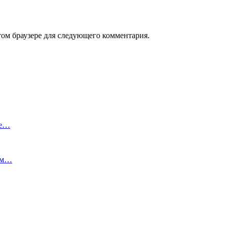
том браузере для следующего комментария.
ые…
дом…