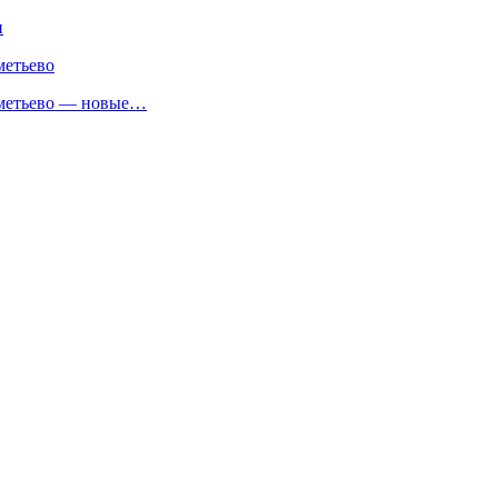
и
метьево
реметьево — новые…