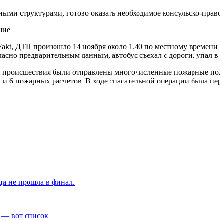
ными структурами, готово оказать необходимое консульско-право
akt, ДТП произошло 14 ноября около 1.40 по местному времени н
ласно предварительным данным, автобус съехал с дороги, упал в
о происшествия были отправлены многочисленные пожарные под
 и 6 пожарных расчетов. В ходе спасательной операции была пе
я
ца не прошла в финал.
 — вот список