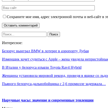
Сохраните мое имя, адрес электронной почты и веб-сайт в э
Интересное:
Белорус выиграл BMW в лотерее в аэропорту Дубая
Изменщик хочет судиться с Apple – жена увидела непристойн
В Италии у белоруса изъяли Toyota Rav4 Hybrid
Женщина установила мировой рекорд, проведя в ящике со ль
Пьяного белоруса-дальнобойщика с 2,6 промилле задержала…
Наручные часы: значение и современные тенденции