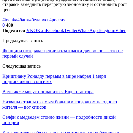
стараясь замедлить перегретую экономику и остановить рост
цен.
#tochka
#банк
#беларусь
#россия
0
480
Поделится
VK
OK.ru
Facebook
Twitter
WhatsApp
Telegram
Viber
Предыдущая запись
Женщина потеряла зрение из-за краски для волос — это не
первый случай
Следующая запись
Криштиану Роналду первым в мире набрал 1 млрд
подписчиков в соцсетях
Вам также могут понравиться
Еще от автора
Названы страны с самым большим госдолгом на одного
жителя — вот список
Селфи с медведем стоило жизни — подробности дикой
истории
Как чувствует себя мальчик, на которого напал белорус в