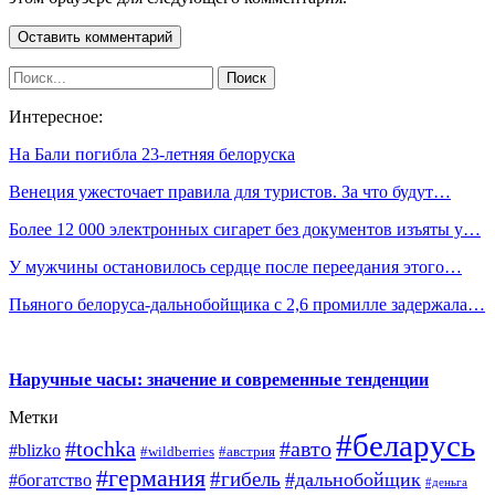
Интересное:
На Бали погибла 23-летняя белоруска
Венеция ужесточает правила для туристов. За что будут…
Более 12 000 электронных сигарет без документов изъяты у…
У мужчины остановилось сердце после переедания этого…
Пьяного белоруса-дальнобойщика с 2,6 промилле задержала…
Наручные часы: значение и современные тенденции
Метки
#беларусь
#tochka
#авто
#blizko
#wildberries
#австрия
#германия
#гибель
#дальнобойщик
#богатство
#деньга