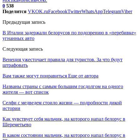
#tochka
#пенсия
#секс
0
538
Поделится
VK
OK.ru
Facebook
Twitter
WhatsApp
Telegram
Viber
Предыдущая запись
В Италии задержали белорусов по подозрению в «перебивке»
угнанных авто
Следующая запись
Венеция ужесточает правила для туристов. За что будут
штрафовать
Вам также могут понравиться
Еще от автора
Названы страны с самым большим госдолгом на одного
жителя — вот список
Селфи с медведем стоило жизни — подробности дикой
истории
Как чувствует себя мальчик, на которого напал белорус в
Шереметьево
В каком состоянии мальчик, на которого напал белорус в