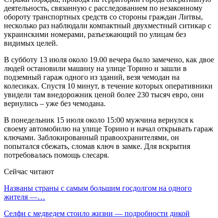
деятельность, связанную с расследованием по незаконному
обороту транспортных средств со стороны граждан Литвы,
несколько раз наблюдали компактный двухместный ситикар с
украинскими номерами, разъезжающий по улицам без
видимых целей.
В субботу 13 июля около 19.00 вечера было замечено, как двое
людей остановили машину на улице Торино и зашли в
подземный гараж одного из зданий, везя чемодан на
колесиках. Спустя 10 минут, в течение которых оперативники
увидели там внедорожник ценой более 230 тысяч евро, они
вернулись – уже без чемодана.
В понедельник 15 июля около 15:00 мужчина вернулся к
своему автомобилю на улице Торино и начал открывать гараж
ключами. Заблокированный правоохранителями, он
попытался сбежать, сломав ключ в замке. Для вскрытия
потребовалась помощь слесаря.
Сейчас читают
Названы страны с самым большим госдолгом на одного
жителя —…
Селфи с медведем стоило жизни — подробности дикой