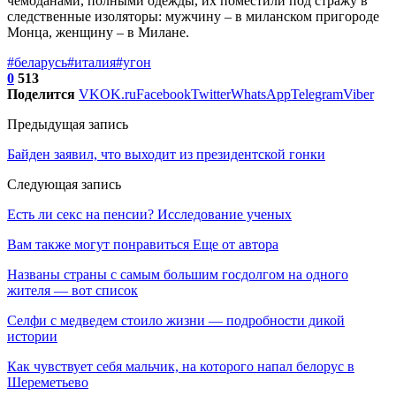
чемоданами, полными одежды, их поместили под стражу в
следственные изоляторы: мужчину – в миланском пригороде
Монца, женщину – в Милане.
#беларусь
#италия
#угон
0
513
Поделится
VK
OK.ru
Facebook
Twitter
WhatsApp
Telegram
Viber
Предыдущая запись
Байден заявил, что выходит из президентской гонки
Следующая запись
Есть ли секс на пенсии? Исследование ученых
Вам также могут понравиться
Еще от автора
Названы страны с самым большим госдолгом на одного
жителя — вот список
Селфи с медведем стоило жизни — подробности дикой
истории
Как чувствует себя мальчик, на которого напал белорус в
Шереметьево