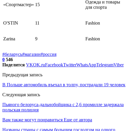
Одежда и товары
«Спортмастер»
15
для спорта
O'STIN
11
Fashion
Zarina
9
Fashion
#беларусь
#магазин
#россия
0
546
Поделится
VK
OK.ru
Facebook
Twitter
WhatsApp
Telegram
Viber
Предыдущая запись
В Польше автомобиль въехал в толпу, пострадали 19 человек
Следующая запись
Пьяного белоруса-дальнобойщика с 2,6 промилле задержала
польская полиция
Вам также могут понравиться
Еще от автора
Названы страны с самым большим госдолгом на одного