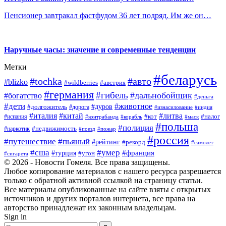
Пенсионер завтракал фастфудом 36 лет подряд. Им же он…
Наручные часы: значение и современные тенденции
Метки
#беларусь
#tochka
#авто
#blizko
#wildberries
#австрия
#германия
#гибель
#дальнобойщик
#богатство
#деньга
#дети
#животное
#дуров
#долгожитель
#дорога
#изнасилование
#индия
#италия
#китай
#литва
#испания
#кот
#налог
#контрабанда
#корабль
#маск
#польша
#полиция
#недвижимость
#наркотик
#поезд
#пожар
#россия
#путешествие
#пьяный
#рейтинг
#рекорд
#самолёт
#умер
#сша
#франция
#турция
#угон
#сигарета
© 2026 - Новости Гомеля. Все права защищены.
Любое копирование материалов с нашего ресурса разрешается
только с обратной активной ссылкой на страницу статьи.
Все материалы опубликованные на сайте взяты с открытых
источников и других порталов интернета, все права на
авторство принадлежат их законным владельцам.
Sign in