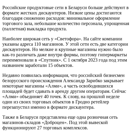
Российские продуктовые сети в Беларуси больше действуют в
формате жестких дискаунтеров. Низкие цены достигаются
благодаря снижению расходов: минимальное оформление
торгового зала, небольшое количество персонала, упрощенная
(паллетная) выкладка продукта.
Наиболее широкая сеть у «Светофора». На сайте компании
указаны адреса 110 магазинов. У этой сети есть две категории
дискаунтеров. Но мелкие и крупные магазины нужно было
как-то различать даже внутри фирмы, поэтому гипермаркеты
переименовали в «Спутник». С 1 октября 2023 года под этим
названием заработали 15 объектов.
Недавно появилась информация, что российский бизнесмен
белорусского происхождения Александр Зарибко закрывает
некоторые магазины «Алми», а часть освободившихся
площадей будет сдавать в аренду другим операторам. Сейчас
«Алми» объединяет 40 точек. К слову, на прошлой неделе
один из своих торговых объектов в Гродно ретейлер
перезапустил именно в формате дискаунтера.
Также в Беларуси представлена еще одна розничная сеть
магазинов-складов «Доброцен». Под этой вывеской
функционируют 27 торговых комплексов.