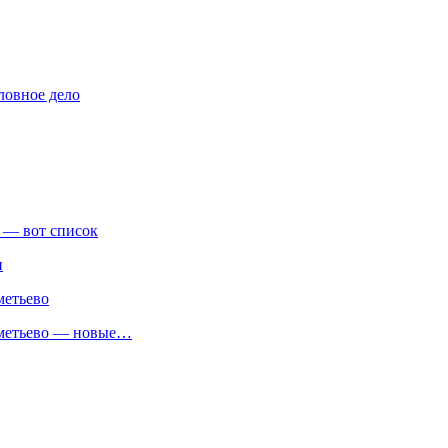
ловное дело
 — вот список
и
метьево
реметьево — новые…