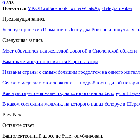
0
553
Поделится
VK
OK.ru
Facebook
Twitter
WhatsApp
Telegram
Viber
Предыдущая запись
Белорус привез из Германии в Литву два Porsche и получил уго
Следующая запись
Мост обрушился над железной дорогой в Смоленской области
Вам также могут понравиться
Еще от автора
Названы страны с самым большим госдолгом на одного жителя
Селфи с медведем стоило жизни — подробности дикой истори
Как чувствует себя мальчик, на которого напал белорус в Шере
В каком состоянии мальчик, на которого напал белорус в Ше
Prev
Next
Оставьте ответ
Ваш электронный адрес не будет опубликован.