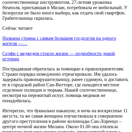
соотечественнице инструментом, 27-летняя уроженка
Неаполя, приехавшая в Милан, потребовала ее мобильный. У
белоруски не было иного выбора, как отдать свой смартфон.
Грабительница скрылась.
Сейчас читают
Названы страны с самым большим госдолгом на одного
жителя —…
Селфи с медведем стоило жизни — подробности дикой
истории
Пострадавшая обратилась за помощью к правоохранителям.
Стражи порядка немедленно отреагировали. Им удалось
задержать правонарушительницу, ранее судимую, и доставить
ее в городской район Сан-Витторе, где находятся местное
отделение полиции и тюрьма. Нашей соотечественнице,
несмотря на пережитый испуг, помощь медиков не
понадобилась.
Интересно, что буквально накануне, в ночь на воскресенье 11
августа, та же самая женщина поучаствовала в совершении
другого преступления в районе колоннады Сан-Лоренцо –
центре ночной жизни Милана. Около 01.00 она отвлекла
внимание румынки своего возраста, проводившей вечер с