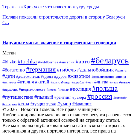
Теракт в «Крокусе»: что известно к утру среды
Поляки показали строительство дороги в сторону Беларуси
с…
Наручные часы: значение и современные тенденции
Метки
#беларусь
#tochka
#авто
#blizko
#wildberries
#австрия
#германия
#гибель
#дальнобойщик
#богатство
#деньга
#дети
#животное
#дуров
#долгожитель
#дорога
#изнасилование
#индия
#италия
#китай
#литва
#испания
#кот
#налог
#контрабанда
#корабль
#маск
#польша
#полиция
#недвижимость
#наркотик
#поезд
#пожар
#россия
#путешествие
#пьяный
#рейтинг
#рекорд
#самолёт
#умер
#сша
#франция
#турция
#угон
#сигарета
© 2026 - Новости Гомеля. Все права защищены.
Любое копирование материалов с нашего ресурса разрешается
только с обратной активной ссылкой на страницу статьи.
Все материалы опубликованные на сайте взяты с открытых
источников и других порталов интернета, все права на