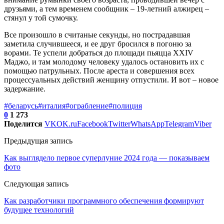
друзьями, а тем временем сообщник – 19-летний алжирец –
стянул у той сумочку.
Все произошло в считаные секунды, но пострадавшая
заметила случившееся, и ее друг бросился в погоню за
ворами. Те успели добраться до площади пьяцца XXIV
Маджо, и там молодому человеку удалось остановить их с
помощью патрульных. После ареста и совершения всех
процессуальных действий женщину отпустили. И вот – новое
задержание.
#беларусь
#италия
#ограбление
#полиция
0
1 273
Поделится
VK
OK.ru
Facebook
Twitter
WhatsApp
Telegram
Viber
Предыдущая запись
Как выглядело первое суперлуние 2024 года — показываем
фото
Следующая запись
Как разработчики программного обеспечения формируют
будущее технологий