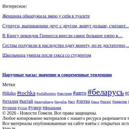
Интересное:
Женщина обнаружила змею у себя в туалете
Супруги, выпивающие друг с другом, живут дольше, считают
В Книгу рекордов Гиннесса внесли самое большое озеро в…
Сестры получили в наследство одну монету, но ее достаточно,
Школьница умерла после секса со студентом
Наручные часы: значение и современные тенденции
Метки
#беларусь
#tochka
#авто
#blizko
#
#wildberries
#австрия
#италия
#китай
#литва
#кот
#налог
#наркотик
#контрабанда
#корабль
#маск
#умер
#франция
#турция
#угон
© 2026 - Новости Гомеля. Все права защищены.
Любое копирование материалов с нашего ресурса разрешается т
Все материалы опубликованные на сайте взяты с открытых исто
Sign in