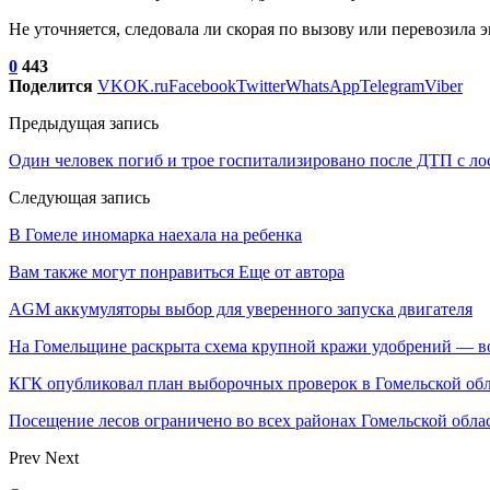
Не уточняется, следовала ли скорая по вызову или перевозила 
0
443
Поделится
VK
OK.ru
Facebook
Twitter
WhatsApp
Telegram
Viber
Предыдущая запись
Один человек погиб и трое госпитализировано после ДТП с л
Следующая запись
В Гомеле иномарка наехала на ребенка
Вам также могут понравиться
Еще от автора
AGM аккумуляторы выбор для уверенного запуска двигателя
На Гомельщине раскрыта схема крупной кражи удобрений — в
КГК опубликовал план выборочных проверок в Гомельской об
Посещение лесов ограничено во всех районах Гомельской обла
Prev
Next