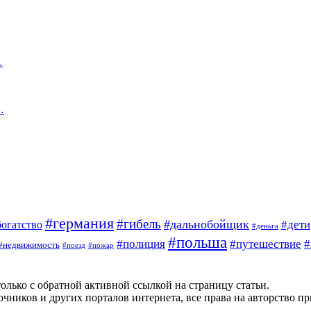
…
…
#германия
#гибель
#дальнобойщик
богатство
#дети
#деньга
#польша
#полиция
#путешествие
#
#недвижимость
#поезд
#пожар
олько с обратной активной ссылкой на страницу статьи.
чников и других порталов интернета, все права на авторство п