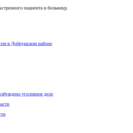
экстренного пациента в больницу.
осем в Добрушском районе
озбуждено уголовное дело
ласти
сти