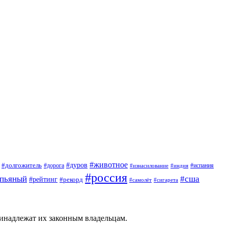
#животное
#дуров
#долгожитель
#дорога
#испания
#изнасилование
#индия
#россия
пьяный
#сша
#рейтинг
#рекорд
#сигарета
#самолёт
ринадлежат их законным владельцам.