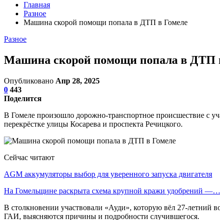
Главная
Разное
Машина скорой помощи попала в ДТП в Гомеле
Разное
Машина скорой помощи попала в ДТП 
Опубликовано
Апр 28, 2025
0
443
Поделится
В Гомеле произошло дорожно-транспортное происшествие с уч
перекрёстке улицы Косарева и проспекта Речицкого.
Сейчас читают
AGM аккумуляторы выбор для уверенного запуска двигателя
На Гомельщине раскрыта схема крупной кражи удобрений —
В столкновении участвовали «Ауди», которую вёл 27-летний во
ГАИ, выясняются причины и подробности случившегося.