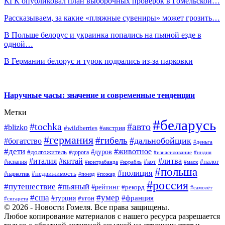
КГК опубликовал план выборочных проверок в Гомельской…
Рассказываем, за какие «пляжные сувениры» может грозить…
В Польше белорус и украинка попались на пьяной езде в
одной…
В Германии белорус и турок подрались из-за парковки
Наручные часы: значение и современные тенденции
Метки
#беларусь
#tochka
#авто
#blizko
#wildberries
#австрия
#германия
#гибель
#дальнобойщик
#богатство
#деньга
#дети
#животное
#дуров
#долгожитель
#дорога
#изнасилование
#индия
#италия
#китай
#литва
#испания
#кот
#налог
#контрабанда
#корабль
#маск
#польша
#полиция
#недвижимость
#наркотик
#поезд
#пожар
#россия
#путешествие
#пьяный
#рейтинг
#рекорд
#самолёт
#умер
#сша
#франция
#турция
#угон
#сигарета
© 2026 - Новости Гомеля. Все права защищены.
Любое копирование материалов с нашего ресурса разрешается