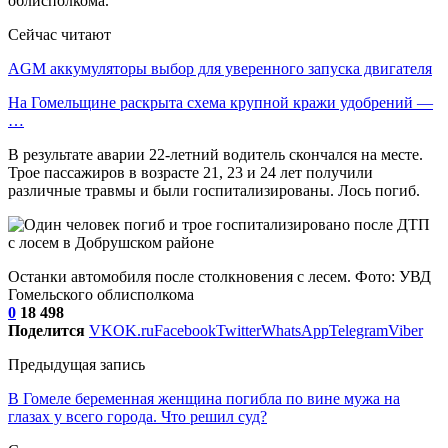
облисполкома.
Сейчас читают
AGM аккумуляторы выбор для уверенного запуска двигателя
На Гомельщине раскрыта схема крупной кражи удобрений —
…
В результате аварии 22-летний водитель скончался на месте.
Трое пассажиров в возрасте 21, 23 и 24 лет получили
различные травмы и были госпитализированы. Лось погиб.
Останки автомобиля после столкновения с лесем. Фото: УВД
Гомельского облисполкома
0
18 498
Поделится
VK
OK.ru
Facebook
Twitter
WhatsApp
Telegram
Viber
Предыдущая запись
В Гомеле беременная женщина погибла по вине мужа на
глазах у всего города. Что решил суд?